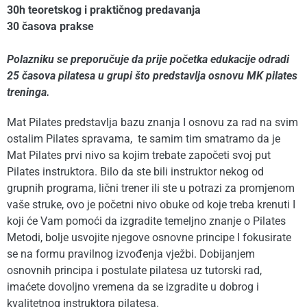
30h teoretskog i praktičnog predavanja
30 časova prakse
Polazniku se preporučuje da prije početka edukacije odradi
25 časova pilatesa u grupi što predstavlja osnovu MK pilates
treninga.
Mat Pilates predstavlja bazu znanja I osnovu za rad na svim
ostalim Pilates spravama, te samim tim smatramo da je
Mat Pilates prvi nivo sa kojim trebate započeti svoj put
Pilates instruktora. Bilo da ste bili instruktor nekog od
grupnih programa, lični trener ili ste u potrazi za promjenom
vaše struke, ovo je početni nivo obuke od koje treba krenuti I
koji će Vam pomoći da izgradite temeljno znanje o Pilates
Metodi, bolje usvojite njegove osnovne principe I fokusirate
se na formu pravilnog izvođenja vježbi. Dobijanjem
osnovnih principa i postulate pilatesa uz tutorski rad,
imaćete dovoljno vremena da se izgradite u dobrog i
kvalitetnog instruktora pilatesa.