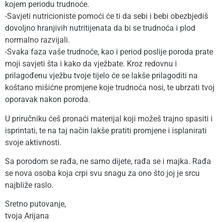
kojem periodu trudnoće.
-Savjeti nutricioniste pomoći će ti da sebi i bebi obezbjediš
dovoljno hranjivih nutritijenata da bi se trudnoća i plod
normalno razvijali.
-Svaka faza vaše trudnoće, kao i period poslije poroda prate
moji savjeti šta i kako da vježbate. Kroz redovnu i
prilagođenu vježbu tvoje tijelo će se lakše prilagoditi na
koštano mišićne promjene koje trudnoća nosi, te ubrzati tvoj
oporavak nakon poroda.
U priručniku ćeš pronaći materijal koji možeš trajno spasiti i
isprintati, te na taj način lakše pratiti promjene i isplanirati
svoje aktivnosti.
Sa porodom se rađa, ne samo dijete, rađa se i majka. Rađa
se nova osoba koja crpi svu snagu za ono što joj je srcu
najbliže raslo.
Sretno putovanje,
tvoja Arijana