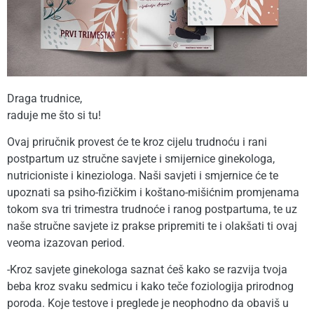
Draga trudnice,
raduje me što si tu!
Ovaj priručnik provest će te kroz cijelu trudnoću i rani
postpartum uz stručne savjete i smijernice ginekologa,
nutricioniste i kineziologa. Naši savjeti i smjernice će te
upoznati sa psiho-fizičkim i koštano-mišićnim promjenama
tokom sva tri trimestra trudnoće i ranog postpartuma, te uz
naše stručne savjete iz prakse pripremiti te i olakšati ti ovaj
veoma izazovan period.
-Kroz savjete ginekologa saznat ćeš kako se razvija tvoja
beba kroz svaku sedmicu i kako teče foziologija prirodnog
poroda. Koje testove i preglede je neophodno da obaviš u