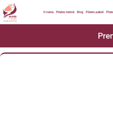
O nama
Pilates metod
Blog
Pilates paketi
Pilat
Pren