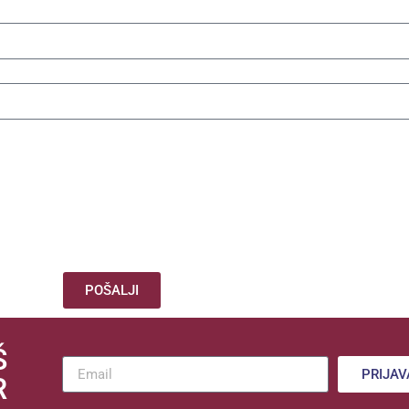
POŠALJI
Š
PRIJAV
R