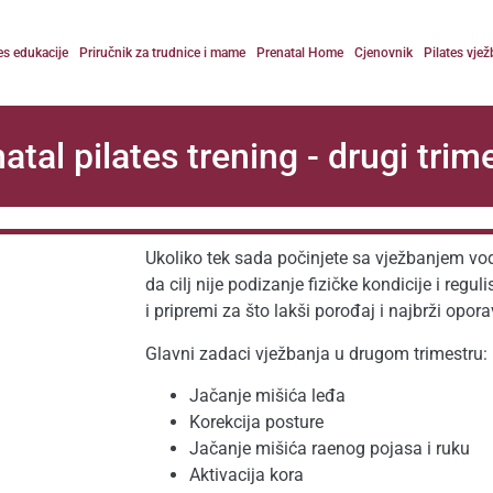
es edukacije
Priručnik za trudnice i mame
Prenatal Home
Cjenovnik
Pilates vjež
atal pilates trening - drugi trim
Ukoliko tek sada počinjete sa vježbanjem vod
da cilj nije podizanje fizičke kondicije i regul
i pripremi za što lakši porođaj i najbrži opor
Glavni zadaci vježbanja u drugom trimestru:
Jačanje mišića leđa
Korekcija posture
Jačanje mišića raenog pojasa i ruku
Aktivacija kora