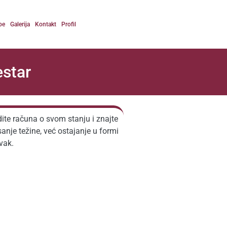
be
Galerija
Kontakt
Profil
estar
ite računa o svom stanju i znajte
isanje težine, već ostajanje u formi
avak.