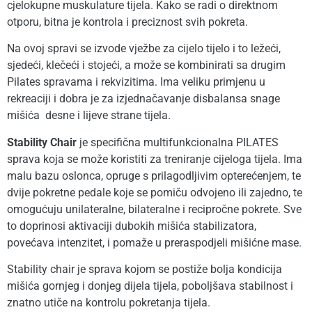
cjelokupne muskulature tijela. Kako se radi o direktnom
otporu, bitna je kontrola i preciznost svih pokreta.
Na ovoj spravi se izvode vježbe za cijelo tijelo i to ležeći,
sjedeći, klečeći i stojeći, a može se kombinirati sa drugim
Pilates spravama i rekvizitima. Ima veliku primjenu u
rekreaciji i dobra je za izjednačavanje disbalansa snage
mišića desne i lijeve strane tijela.
Stability Chair
je specifična multifunkcionalna PILATES
sprava koja se može koristiti za treniranje cijeloga tijela. Ima
malu bazu oslonca, opruge s prilagodljivim opterećenjem, te
dvije pokretne pedale koje se pomiču odvojeno ili zajedno, te
omogućuju unilateralne, bilateralne i recipročne pokrete. Sve
to doprinosi aktivaciji dubokih mišića stabilizatora,
povećava intenzitet, i pomaže u preraspodjeli mišićne mase.
Stability chair je sprava kojom se postiže bolja kondicija
mišića gornjeg i donjeg dijela tijela, poboljšava stabilnost i
znatno utiče na kontrolu pokretanja tijela.