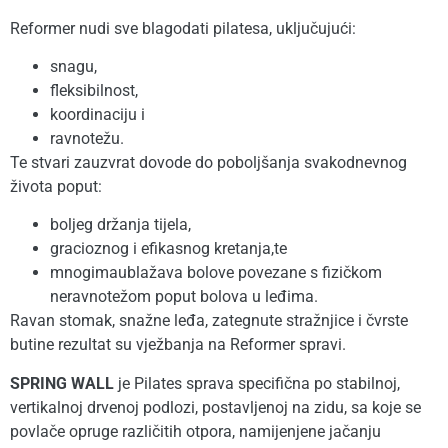
Reformer nudi sve blagodati pilatesa, uključujući:
snagu,
fleksibilnost,
koordinaciju i
ravnotežu.
Te stvari zauzvrat dovode do poboljšanja svakodnevnog
života poput:
boljeg držanja tijela,
gracioznog i efikasnog kretanja,te
mnogimaublažava bolove povezane s fizičkom
neravnotežom poput bolova u leđima.
Ravan stomak, snažne leđa, zategnute stražnjice i čvrste
butine rezultat su vježbanja na Reformer spravi.
SPRING WALL
je Pilates sprava specifična po stabilnoj,
vertikalnoj drvenoj podlozi, postavljenoj na zidu, sa koje se
povlače opruge različitih otpora, namijenjene jačanju