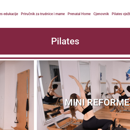
es edukacije
Priručnik za trudnice i mame
Prenatal Home
Cjenovnik
Pilates vjež
Pilates
MINI REFORM